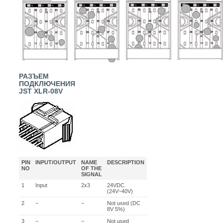
РАЗЪЕМ
ПОДКЛЮЧЕНИЯ
JST XLR-08V
PIN
INPUT/OUTPUT
NAME
DESCRIPTION
NO
OF THE
SIGNAL
1
Input
2x3
24VDC
(24V~40V)
2
−
−
Not used (DC
8V 5%)
3
−
−
Not used