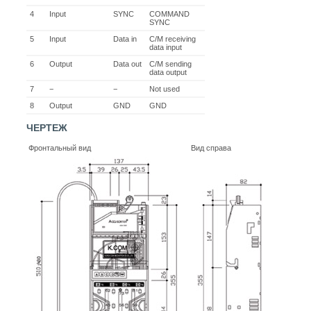
4
Input
SYNC
COMMAND
SYNC
5
Input
Data in
C/M receiving
data input
6
Output
Data out
C/M sending
data output
7
−
−
Not used
8
Output
GND
GND
ЧЕРТЕЖ
Фронтальный вид
Вид справа