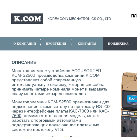
П
KOREA COIN MECHATRONICS CO., LTD
О КОМПАНИИ
ПРОДУКЦИЯ
КОНТАКТЫ
ПОДДЕРЖКА
ОПИСАНИЕ
Монетоприемное устройство ACCUSORTER
KCM-S2500 производства компании K.COM
представляет собой современную
интеллектуальную систему, которая способна
принимать четыре номинала монет и выдавать
сдачу монетами четырех номиналов.
Монетоприемник KCM-S2500 предназначен для
подключения к компьютеру по протоколу RS-232
через интерфейсные платы
KAC-7000
или
KAC-
7600
, помимо этого, данная модель, может
работать с торговыми автоматами
поддерживающих подключение платежных
систем по протоколу VTS.