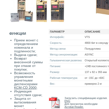
ПАРАМЕТР
ОПИСАНИЕ
ФУНКЦИИ
Интерфейс:
VTS
Прием монет с
Скорость:
4800 бит в секунду
определением
номинала и
Метод связи:
Полудуплекс
подлинности;
Выдача сдачи;
Метод синхронизации:
ASYNC
Возврат
Гальваническая развязка:
Открытый коллект
внесенной суммы
при отказе от
Питание:
+24В постоянного т
покупки;
Размер:
137 x 82 x 355 мм
Возможность
управления
Рабочая температура:
от -15С до +60С
монетными
диспенсерами
Вес:
примерно 2 кг
KCM-CD 2000
;
Индикация
отсутствия сдачи;
Загрузить спецификацию изделия.
Защита от
ENG
вытаскивания
Для просмотра необходим
монет
Acrobat Reader.