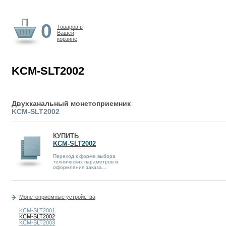
0
Товаров в
Вашей
корзине
KCM-SLT2002
Двухканальный монетоприемник
KCM-SLT2002
КУПИТЬ
KCM-SLT2002
Переход к форме выбора
технических параметров и
оформления заказа...
Монетоприемные устройства
KCM-SLT2001
KCM-SLT2002
KCM-SLT2003