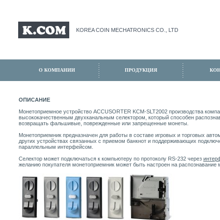
KOREA COIN MECHATRONICS CO., LTD
О КОМПАНИИ
ПРОДУКЦИЯ
КО
ОПИСАНИЕ
Монетоприемное устройство ACCUSORTER KCM-SLT2002 производства компа
высококачественным двухканальным селектором, который способен распознав
возвращать фальшивые, поврежденные или запрещенные монеты.
Монетоприемник предназначен для работы в составе игровых и торговых автом
других устройствах связанных с приемом банкнот и поддерживающих подключ
параллельным интерфейсом.
Селектор может подключаться к компьютеру по протоколу RS-232 через
интер
желанию покупателя монетоприемник может быть настроен на распознавание м