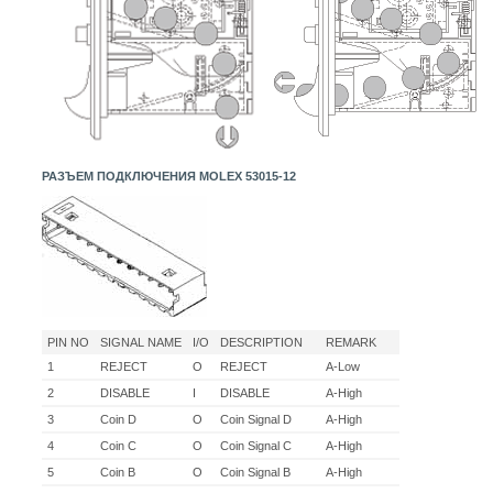
РАЗЪЕМ ПОДКЛЮЧЕНИЯ MOLEX 53015-12
PIN NO
SIGNAL NAME
I/O
DESCRIPTION
REMARK
1
REJECT
O
REJECT
A-Low
2
DISABLE
I
DISABLE
A-High
3
Coin D
O
Coin Signal D
A-High
4
Coin C
O
Coin Signal C
A-High
5
Coin B
O
Coin Signal B
A-High