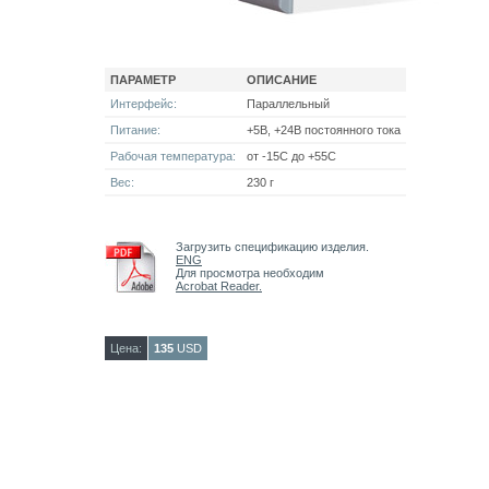
ПАРАМЕТР
ОПИСАНИЕ
Интерфейс:
Параллельный
Питание:
+5В, +24В постоянного тока
Рабочая температура:
от -15С до +55С
Вес:
230 г
Загрузить спецификацию изделия.
ENG
Для просмотра необходим
Acrobat Reader.
Цена:
135
USD