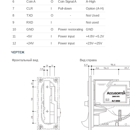
6
Coin A
O
Coin Signal A
A-High
7
CLR
I
Pull-down
Option (A-H)
8
TXD
O
-
Not Used
9
RXD
I
-
Not used
10
GND
O
Power restorating
GND
11
+5V
I
Power input
+4.8V~+5.2V
12
+24V
I
Power input
+23V~+25V
ЧЕРТЕЖ
Фронтальный вид
Вид справа