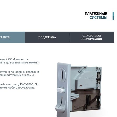
ПЛАТЕЖНЫЕ
СИСТЕМЫ
СПРАВОЧНАЯ
НТАКТЫ
ПОДДЕРЖКА
ИНФОРМАЦИЯ
нии K.COM является
ать до восьми типов монет и
атов, в сенсорных киосках и
ение платежных систем с
фейсную плату KAC-7600
. По
онет любого государства.